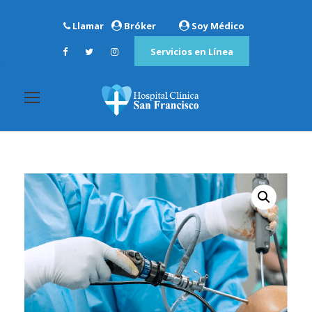
Llamar
Bróker
Soy Médico
Servicios en Línea