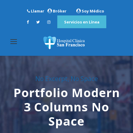
Llamar
Bróker
Soy Médico
Servicios en Línea
No Excerpt, No Space
Portfolio Modern
3 Columns No
Space