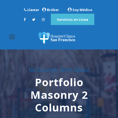
Llamar
Bróker
Soy Médico
Servicios en Línea
No Excerpt, With Space
Portfolio
Masonry 2
Columns