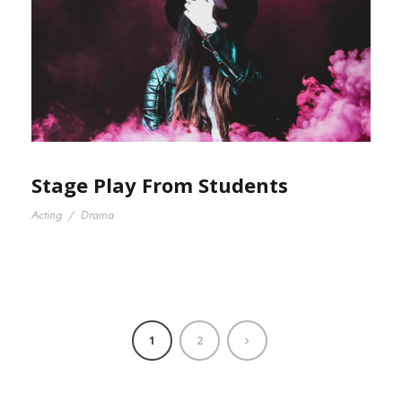
Stage Play From Students
Acting
/
Drama
1
2