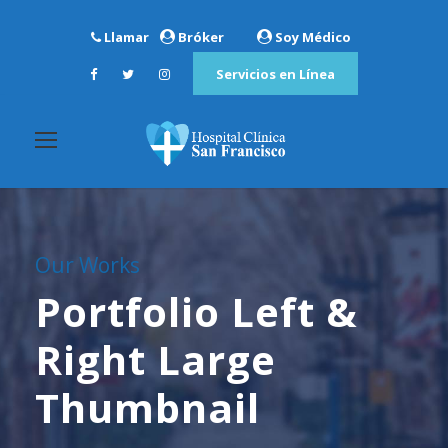
Llamar
Bróker
Soy Médico
Servicios en Línea
Our Works
Portfolio Left &
Right Large
Thumbnail