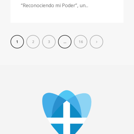
“Reconociendo mi Poder”, un...
1
2
3
…
16