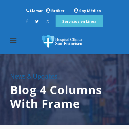
Llamar
Bróker
Soy Médico
Servicios en Línea
News & Updates
Blog 4 Columns
With Frame