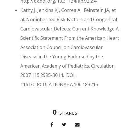
http://dx.doi.org/10.31134/ap.92.2.4
Kathy J. Jenkins KJ, Correa A, Feinstein JA, et
al. Noninherited Risk Factors and Congenital
Cardiovascular Defects: Current Knowledge A
Scientific Statement From the American Heart
Association Council on Cardiovascular
Disease in the Young Endorsed by the
American Academy of Pediatrics. Circulation.
2007;115:2995-3014. DOI:
1161/CIRCULATIONAHA.106.183216
0
SHARES