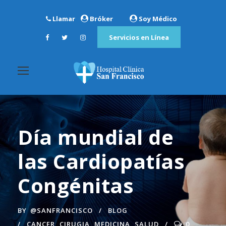
Llamar
Bróker
Soy Médico
Servicios en Línea
Día mundial de
las Cardiopatías
Congénitas
BY
@SANFRANCISCO
BLOG
CANCER
,
CIRUGIA
,
MEDICINA
,
SALUD
0