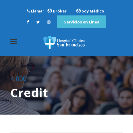
Llamar
Bróker
Soy Médico
Servicios en Línea
4.000
Credit