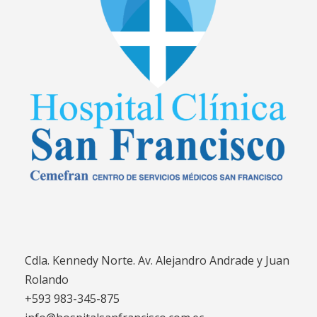
Cdla. Kennedy Norte. Av. Alejandro Andrade y Juan
Rolando
+593 983-345-875