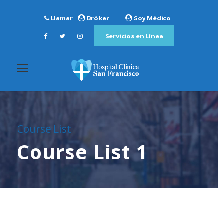
Llamar
Bróker
Soy Médico
Servicios en Línea
Course List
Course List 1