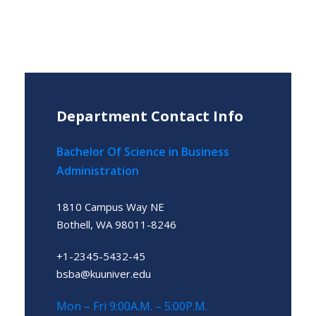
Department Contact Info
Bachelor Of Science in Business
Administration
1810 Campus Way NE
Bothell, WA 98011-8246
+1-2345-5432-45
bsba@kuuniver.edu
Mon – Fri 9:00A.M. – 5:00P.M.