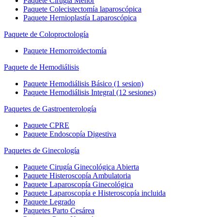
Paquete Cirugía Menor
Paquete Colecistectomía laparoscópica
Paquete Hernioplastía Laparoscópica
Paquete de Coloproctología
Paquete Hemorroidectomía
Paquete de Hemodiálisis
Paquete Hemodiálisis Básico (1 sesion)
Paquete Hemodiálisis Integral (12 sesiones)
Paquetes de Gastroenterología
Paquete CPRE
Paquete Endoscopía Digestiva
Paquetes de Ginecología
Paquete Cirugía Ginecológica Abierta
Paquete Histeroscopía Ambulatoria
Paquete Laparoscopía Ginecológica
Paquete Laparoscopía e Histeroscopía incluida
Paquete Legrado
Paquetes Parto Cesárea