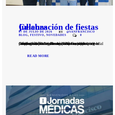
Celebración de fiestas julianas
27 DE JULIO DE 2026
@SANFRANCISCO
BY
BLOG
,
FESTIVO
,
NOVEDADES
0
Guayaquil, 23 de julio de 2026. Como parte de la celebración por las Fiestas Julianas, el Hospital Clínica San Francisco organizó una jornada especial de integración dirigida a sus colaboradores, con el propósito de reconocer su compromiso diario y fortalecer los lazos de compañerismo que caracterizan a la institución.
READ MORE