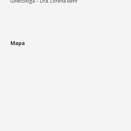
Ginecóloga – Dra. Lorena Behr
Mapa