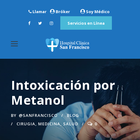
Llamar
Bróker
Soy Médico
Servicios en Línea
Intoxicación por
Metanol
BY
@SANFRANCISCO
BLOG
CIRUGIA
,
MEDICINA
,
SALUD
0