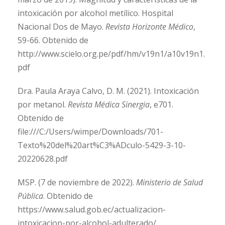
intoxicación por alcohol metílico. Hospital
Nacional Dos de Mayo.
Revista Horizonte Médico
,
59-66. Obtenido de
http://www.scielo.org.pe/pdf/hm/v19n1/a10v19n1.
pdf
Dra. Paula Araya Calvo, D. M. (2021). Intoxicación
por metanol.
Revista Médica Sinergia
, e701.
Obtenido de
file:///C:/Users/wimpe/Downloads/701-
Texto%20del%20art%C3%ADculo-5429-3-10-
20220628.pdf
MSP. (7 de noviembre de 2022).
Ministerio de Salud
Pública
. Obtenido de
https://www.salud.gob.ec/actualizacion-
intoxicacion-por-alcohol-adulterado/