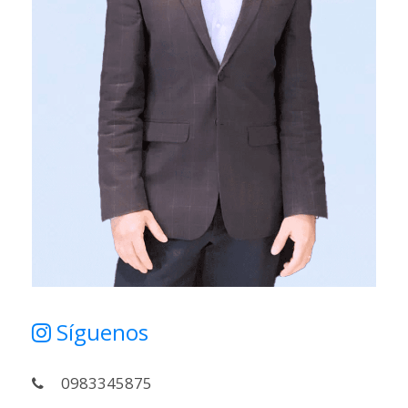
Síguenos
0983345875