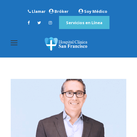
Llamar
Bróker
Soy Médico
Servicios en Línea