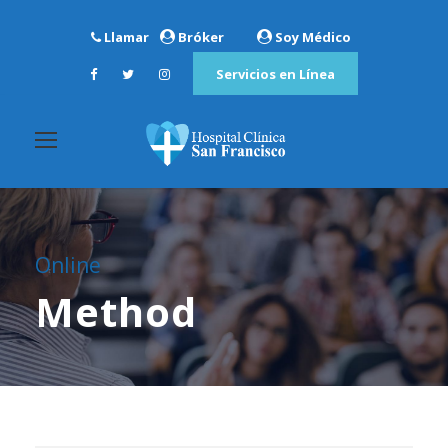
Llamar
Bróker
Soy Médico
Servicios en Línea
Online
Method